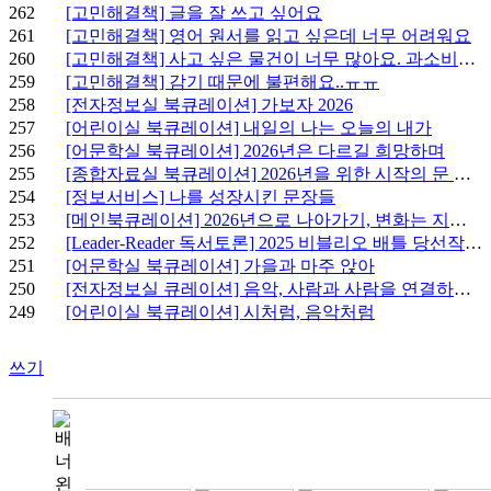
262
[고민해결책] 글을 잘 쓰고 싶어요
261
[고민해결책] 영어 원서를 읽고 싶은데 너무 어려워요
260
[고민해결책] 사고 싶은 물건이 너무 많아요. 과소비하면 어쩌죠?
259
[고민해결책] 감기 때문에 불편해요..ㅠㅠ
258
[전자정보실 북큐레이션] 가보자 2026
257
[어린이실 북큐레이션] 내일의 나는 오늘의 내가
256
[어문학실 북큐레이션] 2026년은 다르길 희망하며
255
[종합자료실 북큐레이션] 2026년을 위한 시작의 문 앞에서
254
[정보서비스] 나를 성장시킨 문장들
253
[메인북큐레이션] 2026년으로 나아가기, 변화는 지금부터!
252
[Leader-Reader 독서토론] 2025 비블리오 배틀 당선작 소개
251
[어문학실 북큐레이션] 가을과 마주 앉아
250
[전자정보실 큐레이션] 음악, 사람과 사람을 연결하는 이야기
249
[어린이실 북큐레이션] 시처럼, 음악처럼
쓰기