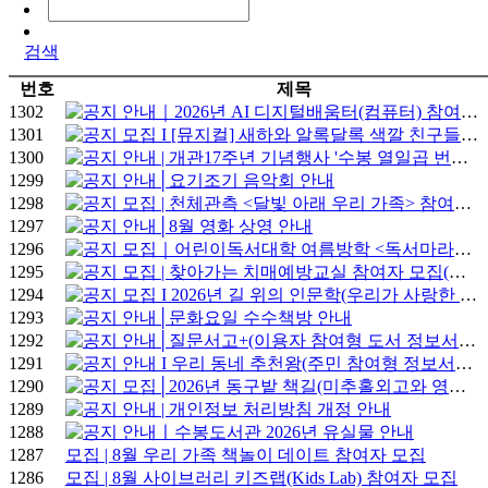
검색
번호
제목
1302
안내｜2026년 AI 디지털배움터(컴퓨터) 참여자 모집 안내
1301
모집 I [뮤지컬] 새하와 알록달록 색깔 친구들
1300
안내 | 개관17주년 기념행사 '수봉 열일곱 번째 북 다이브' 안내
1299
안내│요기조기 음악회 안내
1298
모집 | 천체관측 <달빛 아래 우리 가족> 참여자 모집
1297
안내│8월 영화 상영 안내
1296
모집｜어린이독서대학 여름방학 <독서마라톤> 참여자 모집
1295
모집 | 찾아가는 치매예방교실 참여자 모집(수봉도서관 X 미추홀구 치매안심센터 협력)
1294
모집 I 2026년 길 위의 인문학(우리가 사랑한 도시, 세계의 길에서 인천을 읽다) 참여자 모집
1293
안내│문화요일 수수책방 안내
1292
안내│질문서고+(이용자 참여형 도서 정보서비스) 참여
1291
안내 I 우리 동네 추천왕(주민 참여형 정보서비스) 참여
1290
모집│2026년 동구밭 책길(미추홀외고와 영어책 읽기) 참여자 모집
1289
안내 | 개인정보 처리방침 개정 안내
1288
안내ㅣ수봉도서관 2026년 유실물 안내
1287
모집 | 8월 우리 가족 책놀이 데이트 참여자 모집
1286
모집 | 8월 사이브러리 키즈랩(Kids Lab) 참여자 모집