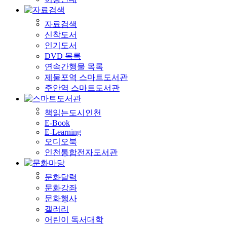
자료검색
신착도서
인기도서
DVD 목록
연속간행물 목록
제물포역 스마트도서관
주안역 스마트도서관
책읽는도시인천
E-Book
E-Learning
오디오북
인천통합전자도서관
문화달력
문화강좌
문화행사
갤러리
어린이 독서대학