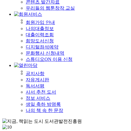
콘텐츠 발간자료
우리들의 웹툰창작 교실
회원가입 안내
나의대출정보
대출이력조회
희망도서신청
디지털좌석예약
문화행사 신청내역
스튜디오ON 이용 신청
공지사항
자유게시판
독서서평
사서 추천 도서
정보 서비스
생일 축하 방명록
나의 책 속 한 문장