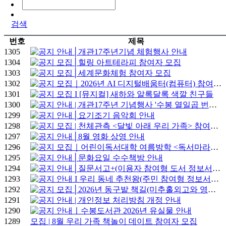
검색
번호
제목
1305
안내│개관17주년기념 체험행사 안내
1304
모집│힐링 아트테라피 참여자 모집
1303
모집│세계문화체험 참여자 모집
1302
모집｜2026년 AI 디지털배움터(컴퓨터) 참여자 모집 안내
1301
모집 I [뮤지컬] 새하와 알록달록 색깔 친구들
1300
안내 | 개관17주년 기념행사 '수봉 열일곱 번째 북 다이브' 안내
1299
안내│요기조기 음악회 안내
1298
모집 | 천체관측 <달빛 아래 우리 가족> 참여자 모집
1297
안내│8월 영화 상영 안내
1296
모집｜어린이독서대학 여름방학 <독서마라톤> 참여자 모집
1295
안내│문화요일 수수책방 안내
1294
안내│질문서고+(이용자 참여형 도서 정보서비스) 참여
1293
안내 I 우리 동네 추천왕(주민 참여형 정보서비스) 참여
1292
모집│2026년 동구밭 책길(미추홀외고와 영어책 읽기) 참여자 모집
1291
안내 | 개인정보 처리방침 개정 안내
1290
안내ㅣ수봉도서관 2026년 유실물 안내
1289
모집 | 8월 우리 가족 책놀이 데이트 참여자 모집